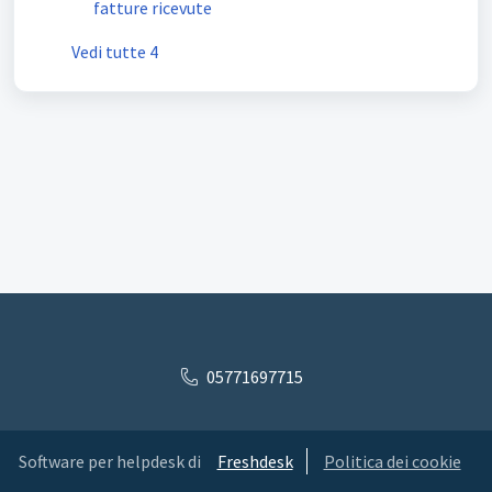
fatture ricevute
Vedi tutte 4
05771697715
Software per helpdesk di
Freshdesk
Politica dei cookie