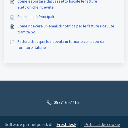
Come esportare dal cassetto fiscale le fatture
elettroniche ricevute
Funzionalità Principali
Come ricevere un'email di notifica per le fatture ricevute
tramite SdI
Fattura di acquisto ricevuta in formato cartaceo da
fornitore italiano
05771697715
Software per helpdesk di
Freshdesk
Politica dei cookie