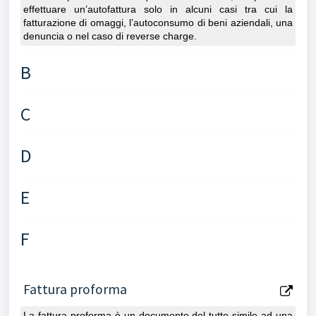
effettuare un’autofattura solo in alcuni casi tra cui la
fatturazione di omaggi, l’autoconsumo di beni aziendali, una
denuncia o nel caso di reverse charge.
B
C
D
E
F
Fattura proforma
La fattura proforma è un
documento
del tutto
simile ad una