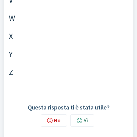
W
X
Y
Z
Questa risposta ti è stata utile?
No
Sì