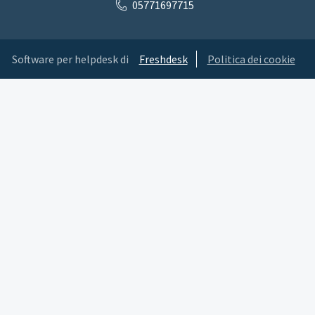
05771697715
Software per helpdesk di
Freshdesk
Politica dei cookie