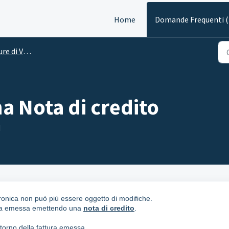
Home
Domande Frequenti 
 di Vendita
a Nota di credito
M
tronica non può più essere oggetto di modifiche.
tura emessa emettendo una
nota di credito
.
storno della fattura emessa.