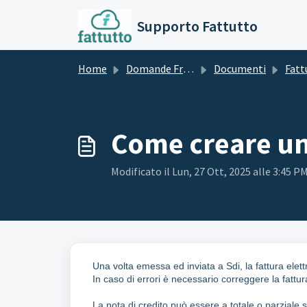
Salta al contenuto principale
Supporto Fattutto
Home
Domande Frequenti (FAQ)
Documenti
Fatture
Come creare un
Modificato il Lun, 27 Ott, 2025 alle 3:45 P
Una volta emessa ed inviata a Sdi, la fattura elet
In caso di errori è necessario correggere la fat
La nota di credito può essere a totale o parziale 