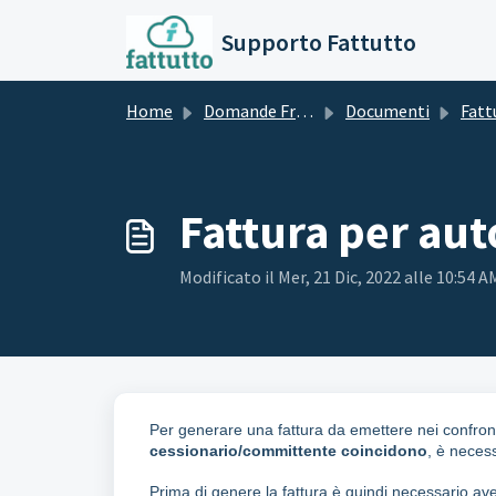
Salta al contenuto principale
Supporto Fattutto
Home
Domande Frequenti (FAQ)
Documenti
Fatture
Fattura per aut
Modificato il Mer, 21 Dic, 2022 alle 10:54 A
Per generare una fattura da emettere nei confronti 
cessionario/committente coincidono
, è neces
Prima di genere la fattura è quindi necessario av