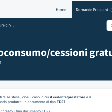
Home
Domande Frequenti 
 di Vendita
oconsumo/cessioni gratu
M
di se stessi, cioè il caso in cui
il cedente/prestatore e il
sario produrre un documento di tipo
TD27
.
er creato il tipo documento TD27.