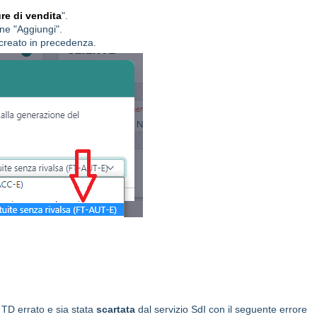
re di vendita
".
ne "Aggiungi".
creato in precedenza.
o TD errato e sia stata
scartata
dal servizio SdI con il seguente errore