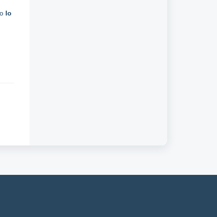
do
lo