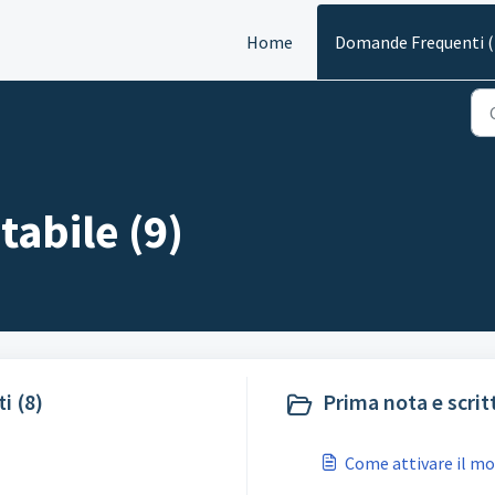
Home
Domande Frequenti 
abile (9)
i (8)
Prima nota e scritt
Come attivare il m