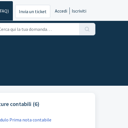
(FAQ)
Accedi
Iscriviti
Invia un ticket
ure contabili (6)
odulo Prima nota contabile